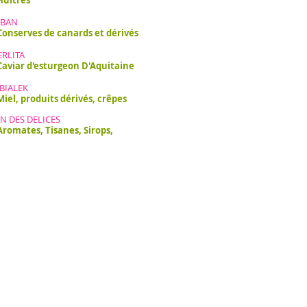
Huîtres
ABAN
Conserves de canards et dérivés
ERLITA
Caviar d'esturgeon D'Aquitaine
pe BIALEK
Miel, produits dérivés, crêpes
DIN DES DELICES
Aromates, Tisanes, Sirops,