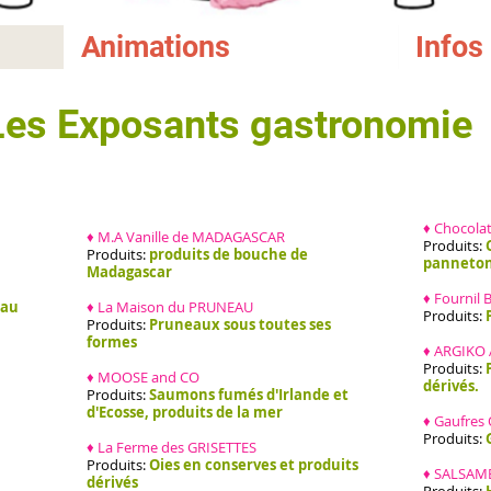
Animations
Infos
Les Exposants gastronomie
♦ Chocola
♦ M.A Vanille de MADAGASCAR
Produits:
Produits:
produits de bouche de
panneton
Madagascar
♦ Fournil 
eau
♦ La Maison du PRUNEAU
Produits:
Produits:
Pruneaux sous toutes ses
formes
♦ ARGIKO 
Produits:
♦ MOOSE and CO
dérivés.
Produits:
Saumons fumés d'Irlande et
d'Ecosse, produits de la mer
♦ Gaufres
Produits:
G
♦ La Ferme des GRISETTES
Produits:
Oies en conserves et produits
♦ SALSAME
dérivés