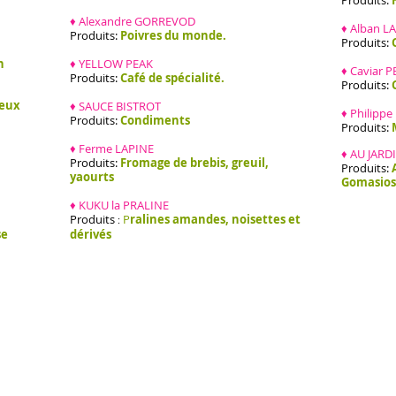
Produits:
♦ Alexandre GORREVOD
♦ Alban L
Produits:
Poivres du monde.
Produits:
n
♦ YELLOW PEAK
♦ Caviar P
Produits:
Café de spécialité.
Produits:
neux
♦ SAUCE BISTROT
♦ Philip
Produits:
Condiments
Produits:
♦ Ferme LAPINE
♦ AU JAR
Produits:
Fromage de brebis, greuil,
Produits:
yaourts
Gomasios
♦
KUKU la PRALINE
Produits
P
ralines amandes, noisettes et
:
se
dérivés