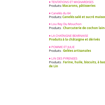
♦ TENTATIONS ET MIGNARDISES
Produits:
Macarons,
pâtisseries
♦ Canelés du 64
Produits:
Canelés salé et sucré maiso
♦
Lou Rey Du Mouchon
Produits
Charcuterie de cochon lai
:
♦
LA CHATAIGNE BEARNAISE
Produits à la châtaigne et dérivés
♦
POMME ET JULIE
Produits
Gelées artisanales
:
♦
LIN DES PYRENEES
Produits
Farine, huile, biscuits, à ba
:
de Lin