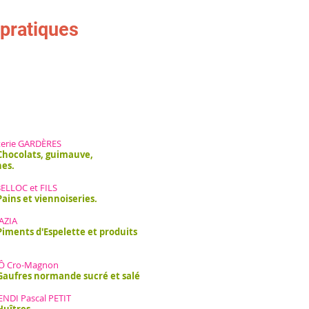
 pratiques
terie GARDÈRES
Chocolats, guimauve,
es.
BELLOC et FILS
Pains et viennoiseries.
AZIA
Piments d'Espelette et produits
 Ô Cro-Magnon
aufres normande sucré et salé
NDI Pascal PETIT