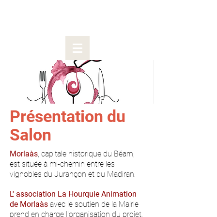
La prochaine édition
6, 7 et 8 Mars 2026
Présentation du
Salon
​Morlaàs
, capitale historique du Béarn,
est située à mi-chemin entre les
vignobles du Jurançon et du Madiran.
L' association La Hourquie Animation
de Morlaàs
avec le soutien de la Mairie
prend en charge l'o
rganisation du projet,